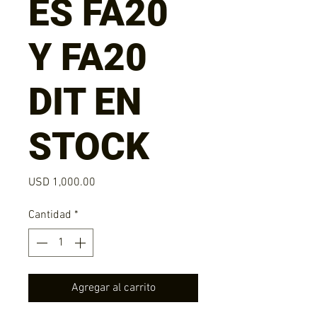
ES FA20
Y FA20
DIT EN
STOCK
Precio
USD 1,000.00
Cantidad
*
Agregar al carrito